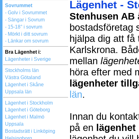
Lägenhet - S
Sovrummet
- Golv i Sovrummet
Stenhusen AB
ä
- Sängar i Sovrum
bostadsföretag 
- 15-18° i sovrum
- Mörkt i ditt sovrum
hjälpa dig att f
- Länkar om sovrum
Karlskrona. Både
Bra Lägenhet i:
mellan
lägenhet
Lägenheter i Sverige
höra efter med 
Stockholms län
Västra Götaland
lägenheter till
Lägenhet i Skåne
Uppsala län
län
.
Lägenhet i Stockholm
Lägenhet i Göteborg
Innan du kontakt
Lägenhet i Malmö
Uppsala
på en
lägenhet
Bostadsrätt i Linköping
lägenhet du vill 
Helsingborg