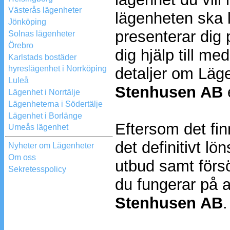
Västerås lägenheter
lägenheten ska l
Jönköping
presenterar dig 
Solnas lägenheter
Örebro
dig hjälp till me
Karlstads bostäder
hyreslägenhet i Norrköping
detaljer om Läg
Luleå
Stenhusen AB
e
Lägenhet i Norrtälje
Lägenheterna i Södertälje
Lägenhet i Borlänge
Eftersom det f
Umeås lägenhet
det definitivt l
Nyheter om Lägenheter
Om oss
utbud samt för
Sekretesspolicy
du fungerar på a
Stenhusen AB
.